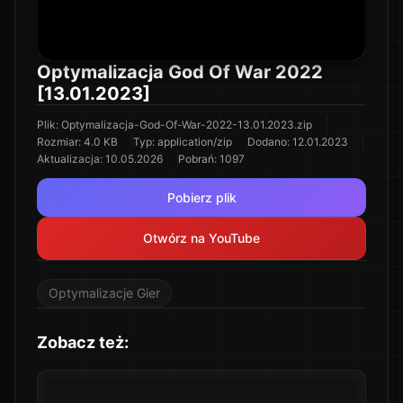
Optymalizacja God Of War 2022
[13.01.2023]
Plik
:
Optymalizacja-God-Of-War-2022-13.01.2023.zip
Rozmiar
:
4.0 KB
Typ
:
application/zip
Dodano
:
12.01.2023
Aktualizacja
:
10.05.2026
Pobrań
:
1097
Pobierz plik
Otwórz na YouTube
Optymalizacje Gier
Zobacz też: